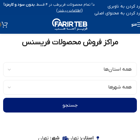
پرداخت با
اسنپ‌پی
فعال شد! تمام محصولات فریرطب در ۴ قسط،
بدون سود و کارمزد!
رد کردن به ناوبری
(اطلاعات بیشتر)
رد کردن به محتوای اصلی
منو
مراکز فروش محصولات فریسنس
جستجو
استان:
تهران
شهر:
تهران