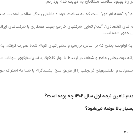
اه بهبود سلامت مبتلایان به دیابت قدم برداریم.
‏ها” و “همه افرادی” است که به سلامت خود و داشتن زندگی سالم‏تر اهمیت می‏د
متاسفانه از اواخر سال ۹۸ موضوعاتی مثل ”تحریم های اقتصادی”، “عدم تمایل شرکتهای خارجی جهت همک
لش جدی شده است.
 در ارتباط با نوار گلوکوکارد ۰۱، پاسخ‌گوی سوالات شما عزیزان باشیم.
ولات و اطلاعیه‏های فریرطب را از طریق پیج اینستاگرام با شما به اشتراک خو