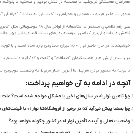
همراهان همیشگی فریرطب، ما همیشه در تلاش بودیم و هستیم تا بتوانیم در ر
ماموریت ما در فریرطب همدلی و همراهی با “مبتلایان به دیابت”، “مراقبان آن
علی رقم تلاش‏های مستمر ما، 
کاهش واردات و ارزبری”، تامین پیوسته نوارهای تست قند وارداتی دچار چا
خوشبختانه در حال حاضر نوار ۰۱ به میزان محدودی وارد شده است و با توجه به اولویت‏ بندی که بر اساس بررسی و مشورت‏های انجام شده صورت گرفته، به عزیزان دیابتی عرضه خواهد شد.
در راستای ارزش های همیشگیمان “صداقت” و “گفت و گو”، لازم دانستیم با ارائه توضیحاتی جامع و شفاف
با توجه به متغیر بودن شرایط، ما آخرین اخبار مربوط به وضعیت موجودی محص
آنچه در ادامه به آن خواهیم پرداخت:
چرا تامین نوار ۰۱ در سال‌های اخیر با مشکل مواجه شده است؟ علت عدم تامین نیمه اول سال ۱۴۰۲ چه بوده است؟
چرا بعضا پیش می‌آید که در برخی از فروشگاه‌ها نوار ۰۱ با قیمت‌های بسیار بالا عرضه می‌شود؟
وضعیت فعلی و آینده تأمین نوار ۰۱ در کشور چگونه خواهد بود؟