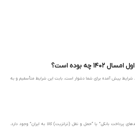
تلا به دیابت و بخصوص والدین کودکان دیابتی هستیم و گله‌مندی شما از عدم تأمین مستمر نوار ۰۱ را درک می‌کنیم. شرایط پیش آمده برای شما دشوار است، بابت این شرایط متأسفیم و به
 پرداخت بانکی” یا “حمل و نقل (ترانزیت) کالا به ایران” وجود دارد.