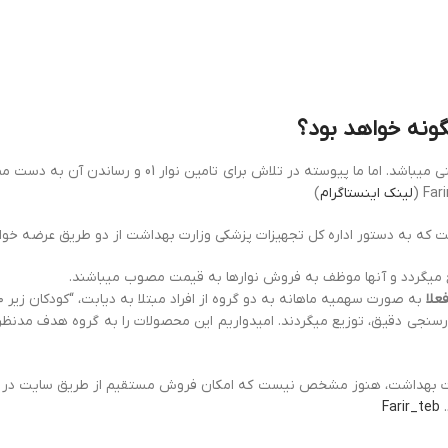
با توجه به موارد ذکر شده، متاسفانه شرایط بسیار متغیر و 
لینک اینستاگرام
)
که به دستور اداره کل تجهیزات پزشکی وزارت بهداشت از دو طریق عرضه خوا
ع می‏گردد و آن‏ها موظف به فروش نوارها به قیمت مصوب می‏باشند.
علا
به صورت سهمیه ماهانه به دو گروه از افراد مبتلا به دیابت، “کودکان زیر ۱۰ سال” و “سایر افراد دیابتی” تخصیص داده می‌شود.
شگاه آنلاین (shop.farirteb.com)، طی فرآیند اعتبارسنجی دقیق، توزیع می‏گردند. امیدواریم این محصو
 وزارت بهداشت، هنوز مشخص نیست که امکان فروش مستقیم از طریق سایت در آی
.
Farir_teb