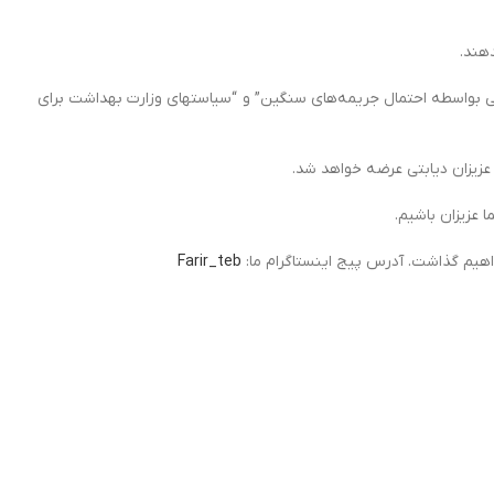
هند.
اری با شرکت‌های ایرانی بواسطه احتمال جریمه‌های سنگین” و “سیاستهای وزارت بهداشت برای
اهیم گذاشت. آدرس پیج اینستاگرام ما:
Farir_teb