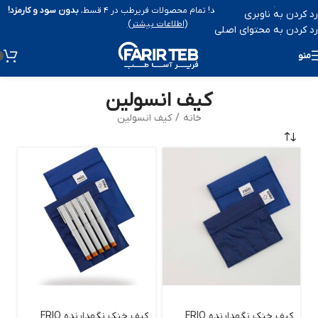
پرداخت با
اسنپ‌پی
فعال شد! تمام محصولات فریرطب در ۴ قسط،
بدون سود و کارمزد!
رد کردن به ناوبری
(اطلاعات بیشتر)
رد کردن به محتوای اصلی
منو
کیف انسولین
خانه
/
کیف انسولین
کیف خنک نگهدارنده FRIO
کیف خنک نگهدارنده FRIO