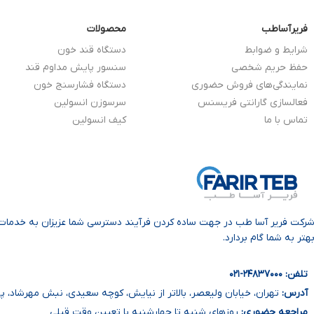
فریرآساطب
محصولات
شرایط و ضوابط
دستگاه قند خون
حفظ حریم شخصی
سنسور پایش مداوم قند
نمایندگی‌های فروش حضوری
دستگاه فشارسنج خون
فعالسازی گارانتی فریسنس
سرسوزن انسولین
تماس با ما
کیف انسولین
رکت فریر آسا طب در جهت ساده‌ کردن فرآیند دسترسی شما عزیزان به خدمات 
هتر به شما گام بردارد.
تلفن: ۲۴۸۳۷۰۰۰
-۰
۲۱
آدرس:
تهران، خیابان ولیعصر، بالاتر از نیایش، کوچه سعیدی، نبش مهرشاد، پلاک
مراجعه حضوری:
روزهای شنبه تا چهارشنبه با تعیین وقت قبلی