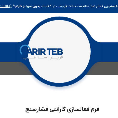
ا
اسنپ‌پی
فعال شد! تمام محصولات فریرطب در ۴ قسط،
بدون سود و کارمزد!
(اطلاعات
فرم فعالسازی گارانتی فشارسنج