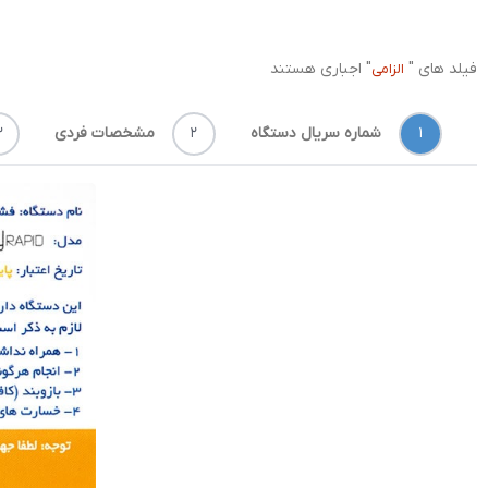
فیلد های "
" اجباری هستند
الزامی
۱
شماره سریال دستگاه
۲
مشخصات فردی
۳