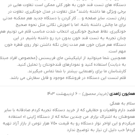
دستگاه های تست قند خون به طور کلی ممکن است تفاوت هایی در
برخی ویژگی ها داشته باشند” مثل تفاوت در مدل خونگیری، تفاوت در
زمان تست، سایز صفحه و … کار کردن با دستگاه جدید هم ممکنه مدتی
برای ما چالش داشته باشه. اما با اموزش نکاتی مثل نحوه صحیح
خونگیری، نقاط صحیح خونگیری، انتخاب شدت مناسب قلم می تونیم هم
چنان تجربه یه تست قند خون بدون درد رو داشته باشیم. در این
دستگاه هم میزان خون هم مدت زمان نگه داشتن نوار روی قطره خون
مهم است.
همچنین شما میتوانید از اپلیکیشن مای فریسنس (مخصوص افراد مبتلا
به دیابت) استفاده کنید و نمودارهای قندخونتان را تحلیل کنید.
کارشناسان ما برای راهنمایی بیشتر با شما تماس میگیرند.
قلم لنست این دستگاه در فروشگاه موجود و قابل سفارش می باشد.
همایون زاهدی
–
۶ اردیبهشت ۱۴۰۳
(خریدار محصول)
سلام به همگی
قصد دارم واقعیات و حقایقی که از خرید دستگاه تجربه کردم صادقانه با سایر
هموطنان به اشتراک بزارم. من چندین ساله که از دستگاه ژاپنی ۰۱ استفاده
میکردم و این اواخر نوار دستگاه رو به قیمت ۷۵۰ هزار تومن از بازار آزاد تهیه
کردم! خب دلیل ان نیاز به توضیح ندارد