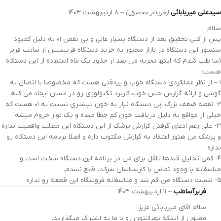
سیدعلی میربابائی
–
۸ اردیبهشت ۱۴۰۳
(خریدار محصول)
سلام
پس از کلی تحقیق بعد از دستگاه بسیار عالی و بی نقص ۰۱ به دلیل کمبود
سنسور این دستگاه در بازار مجبور به خرید دستگاه فریسنس از سایت فریر
آسا طب شدم که اینها تجربه من بعد از حدود یک ماه استفاده از این دستگاه
هست:
۱ – از نظر عملکردی دستگاه خوب و پردقتی هست که مخصوصا با اتصال به
گوشی و ارائه گزارش حس خوب کاربرد تکنولوژی رو در انسان ایجاد می کنه
۲- نقطه ضعف بزرگ این دستگاه نیاز به خون بیشتری نسبت به ۰۱ هست که
خیلی از مواقع به دلیل دریافت خون کم خطا میده و یک نوار حروم میشه
۳- علی رغم ادعای گرفتن گزارش پزشک از این دستگاه این مطلب واقعیت نداره
و پزشک من هنوز اعتقاد به گزارش مکتوب داره و اصلا برنامه این دستگاه رو
نداره
۴- کمی تحلیل قندها لااقل برای من در برنامه این دستگاه سخت است و
متاسفانه با وجود تماس با کارشناسان شرکت قانع نشدم.
۵- لنست دستگاه من گم شد و متاسفانه فروشگاه این قطعه رو نداره
فریرآساطب
–
۱۱ اردیبهشت ۱۴۰۳
سلام اقای میربابائی عزیز
ممنون از اینکه نظراتتون رو با ما به اشتراک میگذارید.