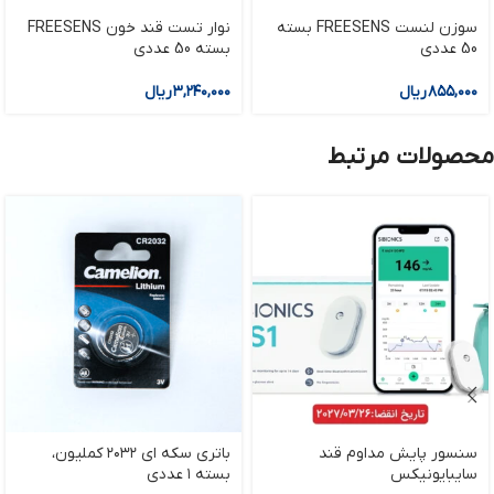
سوزن لنست FREESENS بسته
نوار تست قند خون FREESENS
50 عددی
بسته 50 عددی
۸۵۵,۰۰۰
ریال
۳,۲۴۰,۰۰۰
ریال
محصولات مرتبط
سنسور پایش مداوم قند
باتری سکه‏ ای ۲۰۳۲ کملیون،
سایبایونیکس
بسته ۱ عددی