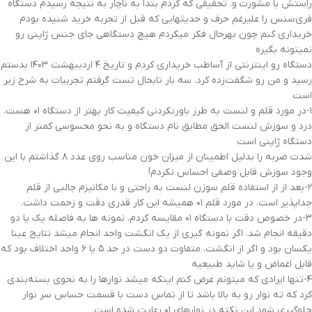
راستش با مشورت و. تحقیقی که کردم بتدا به ناچار به نتیجه رسیدم دستگاه
فری‌سنس را علیرغم حرف و حدیثهایی که قبل از تجربه خرید شنیده بودم
خریداری کنم چون بهرحال فکر میکردم هیچ دستگاهی جای جنس ژاپنی رو
نمیتونه بگیره
دستگاه رو اینترنتی از آساطب خریداری کردم و تاریخ ۴ اردیبهشت ۱۴۰۳ بدستم
رسید و من رو شگفت‌زده کرد. سه بار تابحال تست گرفتم تجربیات به شرح زیر
است
۱-در مورد قلم و لنست به طرز باورنکردنی کیفیت کار بهتر از دستگاه ۰۱ هست.
درد و سوزش لنست الحق مطابق نام دستگاه و به نحو محسوسی کمتر از
دستگاه ژاپنی است
شدت ضربه را بدلیل اطمینان از میزان خون مناسب روی عدد ۸ گذاشتم با این
وجود سوزش قابل وصفی احساس نکردم!
۲-بعد از از استفاده قلم سوزن لنست به راحتی و با مکانیزم جالبی از قلم
جداپذیر است. در مورد قلم ۰۱ همیشه این کار قدری دقت و زحمت داشت.
۳-در خصوص دقت با دستگاه ۰۱ مقایسه کردم. نمونه ها به فاصله یک یا دو
دقیقه انجام شد. اگر نمونه گیری از یک انگشت واحد انجام میشد نتایج عینا
یکسان بود و اگر از انگشت. متفاوت دو دست در حد ۵ یا ۶ واحد اختلاف بود که
قابل اغماض و یا شاید طبیعیه
۴-تنها ایرادی که میتونم عرض کنم اینکه میشد نوارها را به نحوی بسته‌بندی
کرد که ته نوار رو به بالا باشد تا از تماس دست با قسمت حساس سر نوار
جلوگیری شود این نکته در نوارهای ۰۱ رعایت شده است.